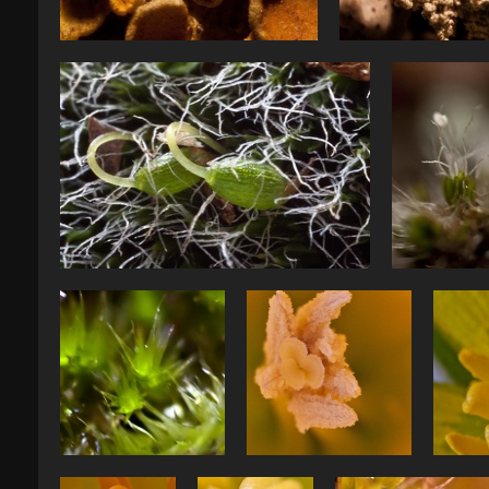
IMG 1588
IMG 15
IMG 1478 web
IMG 1
IMG 1419
Photos du mois - mars
Pho
2012