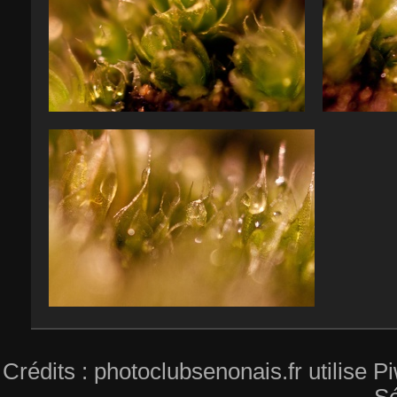
1202 50D41533 web
1202 50D41529 web
Crédits : photoclubsenonais.fr utilise
Sé