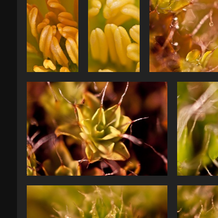
Photos du mois
Photos du mois
1202 50D41540 web
- mars 2012
- mars 2012
1202 50D41536 web