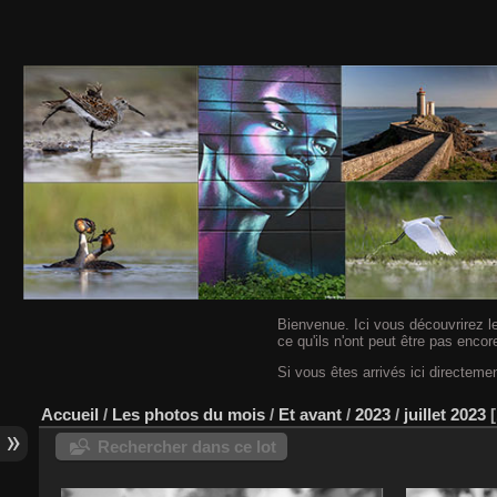
Bienvenue. Ici vous découvrirez l
ce qu'ils n'ont peut être pas encor
Si vous êtes arrivés ici directemen
Accueil
/
Les photos du mois
/
Et avant
/
2023
/
juillet 2023
Rechercher dans ce lot